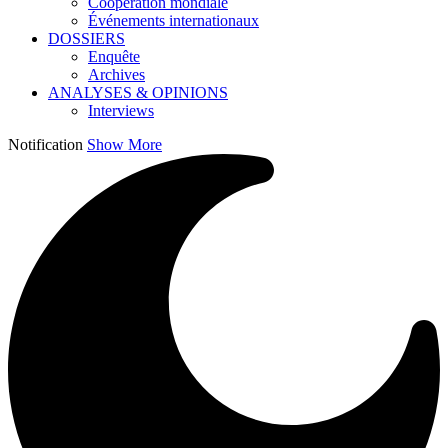
Coopération mondiale
Événements internationaux
DOSSIERS
Enquête
Archives
ANALYSES & OPINIONS
Interviews
Notification
Show More