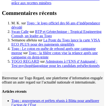
grâce aux recettes minières
Commentaires récents
M. K.
sur
Togo : le logo officiel des 66 ans d’indépendance
dévoilé
Swan Calle
sur
BTP et Géotechnique : Tropical Engineering
Consult, un leader au Togo
Semanou alleluia
sur
La Poste du Togo lance la carte VISA
ECO PLUS pour des paiements simplifiés
Togo : Le coton en quête de rebond après une campagne
morose
sur
Togo : la filière coton vise la relance après une
campagne en demi-teinte
TOGO REGARD
sur
Admissions à l’ENS d’Atakpamé :
Test psychopédagogique pour les candidats présélectionnés
Bienvenue sur Togo Regard, une plateforme d’information engagée
offrant un autre regard sur l’actualité nationale et internationale.
Articles récents
Togo : gouverneurs et préfets réunis à Blitta pour améliorer
l’action de l’État