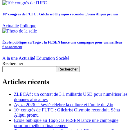
10ᵉ congrès de l’UFC : Gilchrist Olympio reconduit, Séna Alipui promu
Actualité
Politique
École publique au Togo : la FESEN lance une campagne pour un meilleur
financement
A la une
Actualité
Education
Société
Rechercher
Rechercher
Articles récents
ZLECAf : un contrat de 3,1 milliards USD pour numériser les
douanes africaines
Ayiza 2026 : Tsévié célèbre la culture et l’unité du Zio
10ᵉ congrès de l’UFC : Gilchrist Olympio reconduit, Séna
Alipui promu
École publique au Togo : la FESEN lance une campagne
pour un meilleur financement