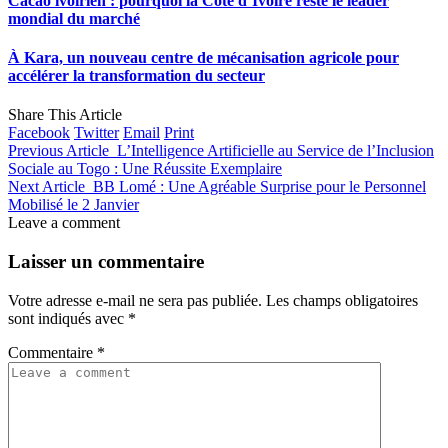
Cacao ivoirien : pourquoi la Côte d’Ivoire reste le leader
mondial du marché
À Kara, un nouveau centre de mécanisation agricole pour
accélérer la transformation du secteur
Share This Article
Facebook
Twitter
Email
Print
Previous Article
L’Intelligence Artificielle au Service de l’Inclusion
Sociale au Togo : Une Réussite Exemplaire
Next Article
BB Lomé : Une Agréable Surprise pour le Personnel
Mobilisé le 2 Janvier
Leave a comment
Laisser un commentaire
Votre adresse e-mail ne sera pas publiée.
Les champs obligatoires
sont indiqués avec
*
Commentaire
*