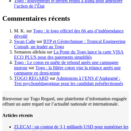
Togo : gouverneurs et préfets réunis à Blitta pour améliorer
l’action de l’État
Commentaires récents
M. K.
sur
Togo : le logo officiel des 66 ans d’indépendance
dévoilé
Swan Calle
sur
BTP et Géotechnique : Tropical Engineering
Consult, un leader au Togo
Semanou alleluia
sur
La Poste du Togo lance la carte VISA
ECO PLUS pour des paiements simplifiés
Togo : Le coton en quête de rebond après une campagne
morose
sur
Togo : la filière coton vise la relance après une
campagne en demi-teinte
TOGO REGARD
sur
Admissions à l’ENS d’Atakpamé :
Test psychopédagogique pour les candidats présélectionnés
Bienvenue sur Togo Regard, une plateforme d’information engagée
offrant un autre regard sur l’actualité nationale et internationale.
Articles récents
ZLECAf : un contrat de 3,1 milliards USD pour numériser les