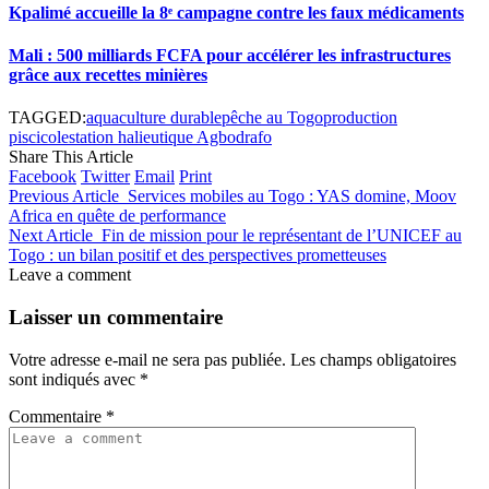
Kpalimé accueille la 8ᵉ campagne contre les faux médicaments
Mali : 500 milliards FCFA pour accélérer les infrastructures
grâce aux recettes minières
TAGGED:
aquaculture durable
pêche au Togo
production
piscicole
station halieutique Agbodrafo
Share This Article
Facebook
Twitter
Email
Print
Previous Article
Services mobiles au Togo : YAS domine, Moov
Africa en quête de performance
Next Article
Fin de mission pour le représentant de l’UNICEF au
Togo : un bilan positif et des perspectives prometteuses
Leave a comment
Laisser un commentaire
Votre adresse e-mail ne sera pas publiée.
Les champs obligatoires
sont indiqués avec
*
Commentaire
*