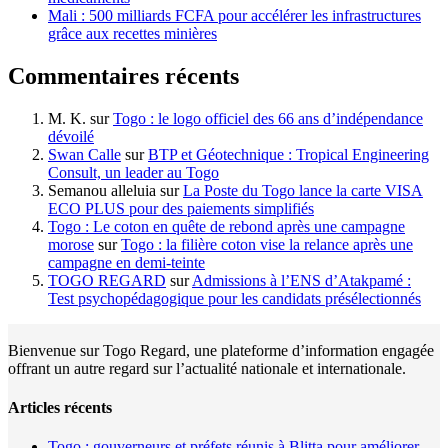
Mali : 500 milliards FCFA pour accélérer les infrastructures
grâce aux recettes minières
Commentaires récents
M. K.
sur
Togo : le logo officiel des 66 ans d’indépendance
dévoilé
Swan Calle
sur
BTP et Géotechnique : Tropical Engineering
Consult, un leader au Togo
Semanou alleluia
sur
La Poste du Togo lance la carte VISA
ECO PLUS pour des paiements simplifiés
Togo : Le coton en quête de rebond après une campagne
morose
sur
Togo : la filière coton vise la relance après une
campagne en demi-teinte
TOGO REGARD
sur
Admissions à l’ENS d’Atakpamé :
Test psychopédagogique pour les candidats présélectionnés
Bienvenue sur Togo Regard, une plateforme d’information engagée
offrant un autre regard sur l’actualité nationale et internationale.
Articles récents
Togo : gouverneurs et préfets réunis à Blitta pour améliorer