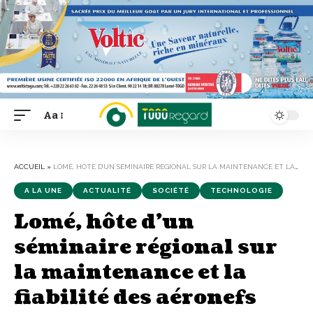
Aa
Font
Resizer
ACCUEIL
»
LOMÉ, HÔTE D’UN SÉMINAIRE RÉGIONAL SUR LA MAINTENANCE ET LA FIABILITÉ DES AÉRONEFS
A LA UNE
ACTUALITÉ
SOCIÉTÉ
TECHNOLOGIE
Lomé, hôte d’un
séminaire régional sur
la maintenance et la
fiabilité des aéronefs