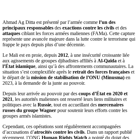
Ahmad Ag Ditta est présenté par l’armée comme
l’un des
principaux responsables
des
exactions contre les civils
et des
attaques
ciblant les forces armées maliennes (FAMa). Cette capture
représente une avancée majeure dans la lutte contre le terrorisme qui
frappe le pays depuis plus d’une décennie.
Le Mali est en proie, depuis
2012
, à une insécurité croissante liée
aux agissements de groupes djihadistes affiliés à
Al-Qaïda
et à
l’État islamique
, ainsi qu’à des affrontements communautaires. La
situation s’est complexifiée après le
retrait des forces françaises
et
le départ de la
mission de stabilisation de l’ONU (Minusma)
en
2023, à la demande de la junte au pouvoir.
Depuis leur arrivée au pouvoir par des
coups d’État en 2020 et
2021
, les autorités maliennes ont resserré leurs liens militaires et
politiques avec la
Russie
, tout en accueillant des
mercenaires
russes du groupe Wagner
pour soutenir leurs efforts contre les
groupes armés islamistes.
Cependant, ces opérations sont régulièrement accompagnées
d’accusations d’
atrocités contre les civils
. Dans un rapport publié
récemment, l’ONG
Human Rights Watch
a pointé du doigt des