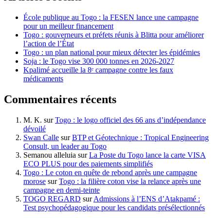
École publique au Togo : la FESEN lance une campagne
pour un meilleur financement
Togo : gouverneurs et préfets réunis à Blitta pour améliorer
l’action de l’État
Togo : un plan national pour mieux détecter les épidémies
Soja : le Togo vise 300 000 tonnes en 2026-2027
Kpalimé accueille la 8ᵉ campagne contre les faux
médicaments
Commentaires récents
M. K.
sur
Togo : le logo officiel des 66 ans d’indépendance
dévoilé
Swan Calle
sur
BTP et Géotechnique : Tropical Engineering
Consult, un leader au Togo
Semanou alleluia
sur
La Poste du Togo lance la carte VISA
ECO PLUS pour des paiements simplifiés
Togo : Le coton en quête de rebond après une campagne
morose
sur
Togo : la filière coton vise la relance après une
campagne en demi-teinte
TOGO REGARD
sur
Admissions à l’ENS d’Atakpamé :
Test psychopédagogique pour les candidats présélectionnés