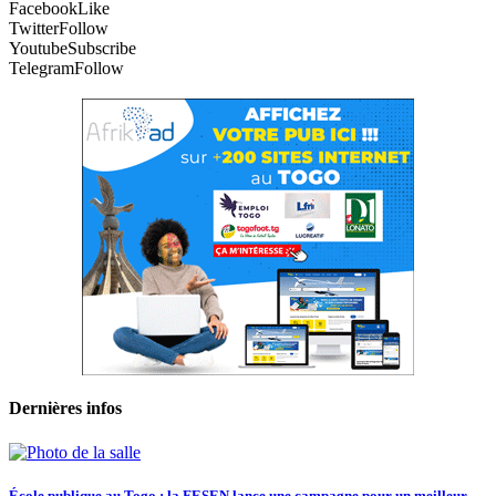
Facebook
Like
Twitter
Follow
Youtube
Subscribe
Telegram
Follow
Dernières infos
École publique au Togo : la FESEN lance une campagne pour un meilleur