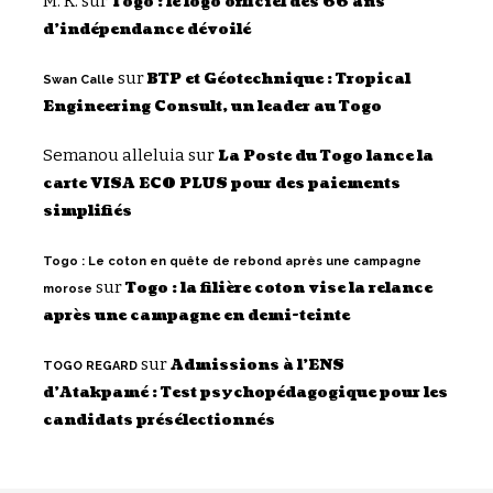
M. K.
sur
Togo : le logo officiel des 66 ans
d’indépendance dévoilé
sur
BTP et Géotechnique : Tropical
Swan Calle
Engineering Consult, un leader au Togo
Semanou alleluia
sur
La Poste du Togo lance la
carte VISA ECO PLUS pour des paiements
simplifiés
Togo : Le coton en quête de rebond après une campagne
sur
Togo : la filière coton vise la relance
morose
après une campagne en demi-teinte
sur
Admissions à l’ENS
TOGO REGARD
d’Atakpamé : Test psychopédagogique pour les
candidats présélectionnés