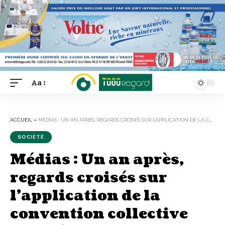
Aa
Font
Resizer
ACCUEIL
»
MÉDIAS : UN AN APRÈS, REGARDS CROISÉS SUR L’APPLICATION DE LA CONVENTION COLLECTIVE DES MÉDIAS
SOCIÉTÉ
Médias : Un an après,
regards croisés sur
l’application de la
convention collective