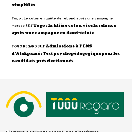
simplifiés
Togo : Le coton en quête de rebond après une campagne
sur
Togo : la filière coton vise la relance
morose
après une campagne en demi-teinte
sur
Admissions à l’ENS
TOGO REGARD
d’Atakpamé : Test psychopédagogique pour les
candidats présélectionnés