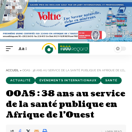
Aa
Font
Resizer
ACCUEIL
»
OOAS : 38 ANS AU SERVICE DE LA SANTÉ PUBLIQUE EN AFRIQUE DE L’OUEST
ACTUALITÉ
ÉVÉNEMENTS INTERNATIONAUX
SANTÉ
OOAS : 38 ans au service
de la santé publique en
Afrique de l’Ouest
2 MIN READ