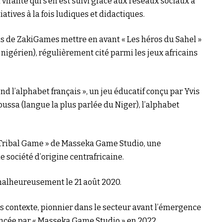
viralité qui s’en est suivi grâce aux réseaux sociaux a
atives à la fois ludiques et didactiques.
iais de ZakiGames mettre en avant « Les héros du Sahel »
igérien), régulièrement cité parmi les jeux africains
 l’alphabet français », un jeu éducatif conçu par Yvis
ssa (langue la plus parlée du Niger), l’alphabet
 Tribal Game » de Masseka Game Studio, une
 société d’origine centrafricaine.
 malheureusement le 21 août 2020.
s contexte, pionnier dans le secteur avant l’émergence
ncée par « Masseka Game Studio » en 2022.