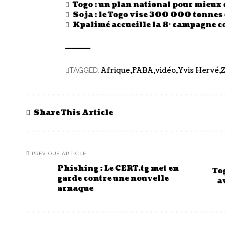
Togo : un plan national pour mieux 
Soja : le Togo vise 300 000 tonne
Kpalimé accueille la 8ᵉ campagne c
Afrique
FABA
vidéo
Yvis Hervé
TAGGED:
Share This Article
PREVIOUS ARTICLE
Phishing : Le CERT.tg met en
To
garde contre une nouvelle
a
arnaque