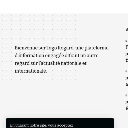
A
F
Bienvenue sur Togo Regard, une plateforme
p
d’information engagée offrant un autre
f
regard sur l’actualité nationale et
internationale.
p
a
p
é
En utilisant notre site, vous acceptez