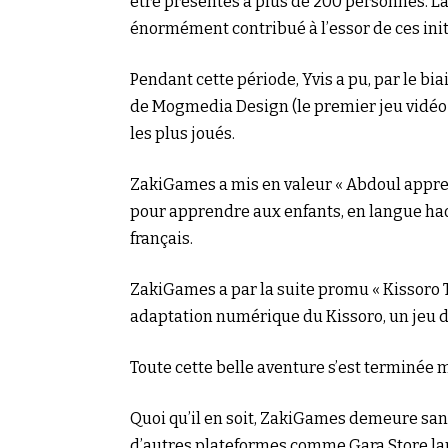
être présentés à plus de 200 personnes. La 
énormément contribué à l’essor de ces initi
Pendant cette période, Yvis a pu, par le b
de Mogmedia Design (le premier jeu vidéo n
les plus joués.
ZakiGames a mis en valeur « Abdoul apprend
pour apprendre aux enfants, en langue haou
français.
ZakiGames a par la suite promu « Kissoro
adaptation numérique du Kissoro, un jeu de
Toute cette belle aventure s’est terminée
Quoi qu’il en soit, ZakiGames demeure san
d’autres plateformes comme Gara Store la