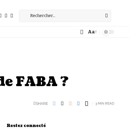
Aa
Font
Resizer
 de FABA ?
SHARE
3 MIN READ
Restez connecté