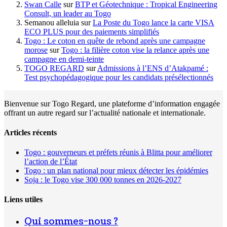
Swan Calle
sur
BTP et Géotechnique : Tropical Engineering
Consult, un leader au Togo
Semanou alleluia
sur
La Poste du Togo lance la carte VISA
ECO PLUS pour des paiements simplifiés
Togo : Le coton en quête de rebond après une campagne
morose
sur
Togo : la filière coton vise la relance après une
campagne en demi-teinte
TOGO REGARD
sur
Admissions à l’ENS d’Atakpamé :
Test psychopédagogique pour les candidats présélectionnés
Bienvenue sur Togo Regard, une plateforme d’information engagée
offrant un autre regard sur l’actualité nationale et internationale.
Articles récents
Togo : gouverneurs et préfets réunis à Blitta pour améliorer
l’action de l’État
Togo : un plan national pour mieux détecter les épidémies
Soja : le Togo vise 300 000 tonnes en 2026-2027
Liens utiles
Qui sommes-nous ?