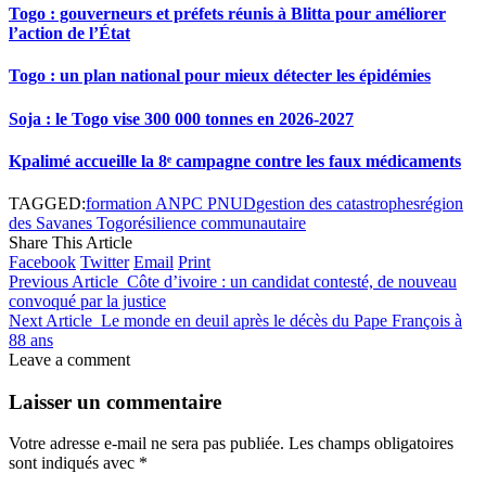
Togo : gouverneurs et préfets réunis à Blitta pour améliorer
l’action de l’État
Togo : un plan national pour mieux détecter les épidémies
Soja : le Togo vise 300 000 tonnes en 2026-2027
Kpalimé accueille la 8ᵉ campagne contre les faux médicaments
TAGGED:
formation ANPC PNUD
gestion des catastrophes
région
des Savanes Togo
résilience communautaire
Share This Article
Facebook
Twitter
Email
Print
Previous Article
Côte d’ivoire : un candidat contesté, de nouveau
convoqué par la justice
Next Article
Le monde en deuil après le décès du Pape François à
88 ans
Leave a comment
Laisser un commentaire
Votre adresse e-mail ne sera pas publiée.
Les champs obligatoires
sont indiqués avec
*