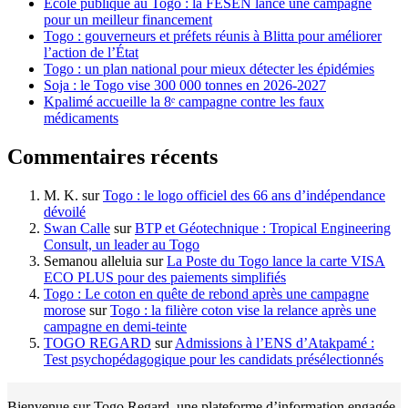
École publique au Togo : la FESEN lance une campagne
pour un meilleur financement
Togo : gouverneurs et préfets réunis à Blitta pour améliorer
l’action de l’État
Togo : un plan national pour mieux détecter les épidémies
Soja : le Togo vise 300 000 tonnes en 2026-2027
Kpalimé accueille la 8ᵉ campagne contre les faux
médicaments
Commentaires récents
M. K.
sur
Togo : le logo officiel des 66 ans d’indépendance
dévoilé
Swan Calle
sur
BTP et Géotechnique : Tropical Engineering
Consult, un leader au Togo
Semanou alleluia
sur
La Poste du Togo lance la carte VISA
ECO PLUS pour des paiements simplifiés
Togo : Le coton en quête de rebond après une campagne
morose
sur
Togo : la filière coton vise la relance après une
campagne en demi-teinte
TOGO REGARD
sur
Admissions à l’ENS d’Atakpamé :
Test psychopédagogique pour les candidats présélectionnés
Bienvenue sur Togo Regard, une plateforme d’information engagée