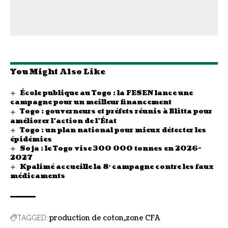
You Might Also Like
École publique au Togo : la FESEN lance une
campagne pour un meilleur financement
Togo : gouverneurs et préfets réunis à Blitta pour
améliorer l’action de l’État
Togo : un plan national pour mieux détecter les
épidémies
Soja : le Togo vise 300 000 tonnes en 2026-
2027
Kpalimé accueille la 8ᵉ campagne contre les faux
médicaments
production de coton
zone CFA
TAGGED: