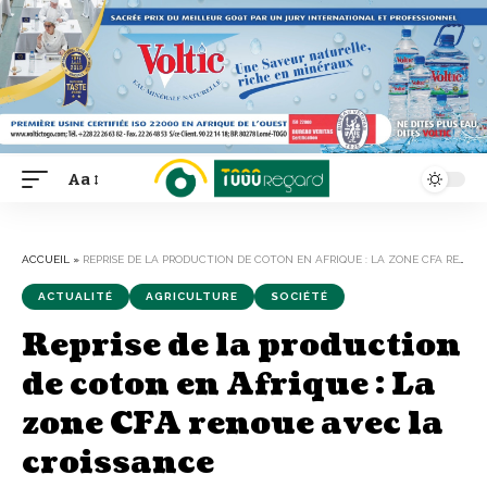
Aa
Font
Resizer
ACCUEIL
»
REPRISE DE LA PRODUCTION DE COTON EN AFRIQUE : LA ZONE CFA RENOUE AVEC LA CROISSANCE
ACTUALITÉ
AGRICULTURE
SOCIÉTÉ
Reprise de la production
de coton en Afrique : La
zone CFA renoue avec la
croissance