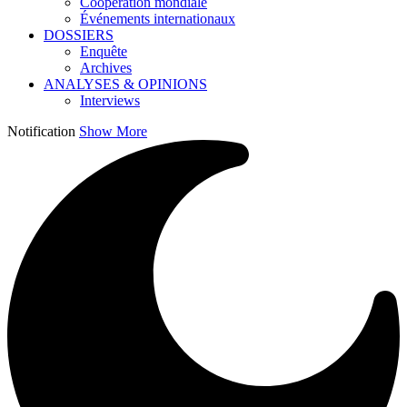
Coopération mondiale
Événements internationaux
DOSSIERS
Enquête
Archives
ANALYSES & OPINIONS
Interviews
Notification
Show More