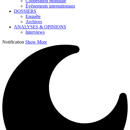
Coopération mondiale
Événements internationaux
DOSSIERS
Enquête
Archives
ANALYSES & OPINIONS
Interviews
Notification
Show More