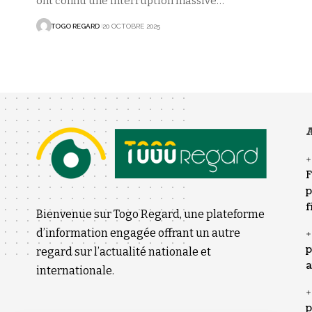
ont connu une interruption massive
…
TOGO REGARD
20 OCTOBRE 2025
A
F
p
f
Bienvenue sur Togo Regard, une plateforme
d’information engagée offrant un autre
p
regard sur l’actualité nationale et
a
internationale.
p