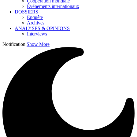
Coopération mondiale
Événements internationaux
DOSSIERS
Enquête
Archives
ANALYSES & OPINIONS
Interviews
Notification
Show More