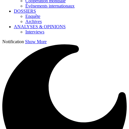
Coopération mondiale
Événements internationaux
DOSSIERS
Enquête
Archives
ANALYSES & OPINIONS
Interviews
Notification
Show More