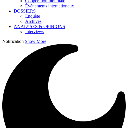
Coopération mondiale
Événements internationaux
DOSSIERS
Enquête
Archives
ANALYSES & OPINIONS
Interviews
Notification
Show More