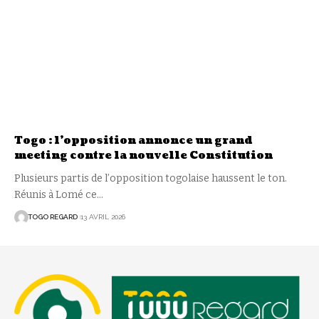
Togo : l’opposition annonce un grand
meeting contre la nouvelle Constitution
Plusieurs partis de l’opposition togolaise haussent le ton.
Réunis à Lomé ce
…
TOGO REGARD
13 AVRIL 2026