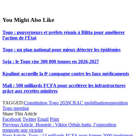
You Might Also Like
Togo : gouverneurs et préfets réunis à Blitta pour améliorer
l’action de l’État
Togo : un plan national pour mieux détecter les épidémies
Soja : le Togo vise 300 000 tonnes en 2026-2027
Kpalimé accueille la 8ᵉ campagne contre les faux médicaments
Mali : 500 milliards FCFA pour accélérer les infrastructures
grâce aux recettes minières
TAGGED:
Constitution Togo 2026
CRAC mobilisation
opposition
Togo meeting
Share This Article
Facebook
Twitter
Email
Print
Previous Article
Hongrie : Viktor Orbán battu, l’opposition
remporte une victoire
Next Article
Togo : 13 milliards FCFA pour former 2000 ingénieurs