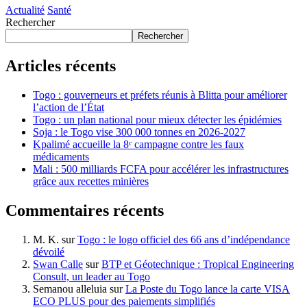
Actualité
Santé
Rechercher
Rechercher
Articles récents
Togo : gouverneurs et préfets réunis à Blitta pour améliorer
l’action de l’État
Togo : un plan national pour mieux détecter les épidémies
Soja : le Togo vise 300 000 tonnes en 2026-2027
Kpalimé accueille la 8ᵉ campagne contre les faux
médicaments
Mali : 500 milliards FCFA pour accélérer les infrastructures
grâce aux recettes minières
Commentaires récents
M. K.
sur
Togo : le logo officiel des 66 ans d’indépendance
dévoilé
Swan Calle
sur
BTP et Géotechnique : Tropical Engineering
Consult, un leader au Togo
Semanou alleluia
sur
La Poste du Togo lance la carte VISA
ECO PLUS pour des paiements simplifiés