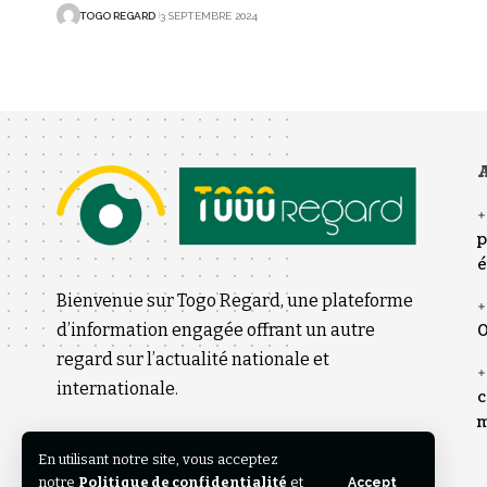
TOGO REGARD
3 SEPTEMBRE 2024
A
p
é
Bienvenue sur Togo Regard, une plateforme
d’information engagée offrant un autre
0
regard sur l’actualité nationale et
internationale.
c
m
En utilisant notre site, vous acceptez
notre
Politique de confidentialité
et
Accept