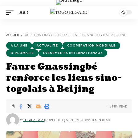
Aa
Font
Resizer
ACCUEIL
»
FAURE GNASSINGBÉ RENFORCE LES LIENS SINO-TOGOLAIS À BEIJING
A LA UNE
ACTUALITÉ
COOPÉRATION MONDIALE
DIPLOMATIE
ÉVÉNEMENTS INTERNATIONAUX
Faure Gnassingbé
renforce les liens sino-
togolais à Beijing
1 MIN READ
BY
TOGO REGARD
PUBLISHED 3 SEPTEMBRE 2024
1 MIN READ