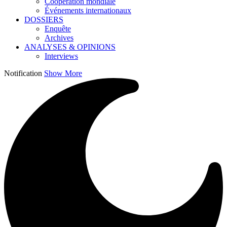
Coopération mondiale
Événements internationaux
DOSSIERS
Enquête
Archives
ANALYSES & OPINIONS
Interviews
Notification
Show More