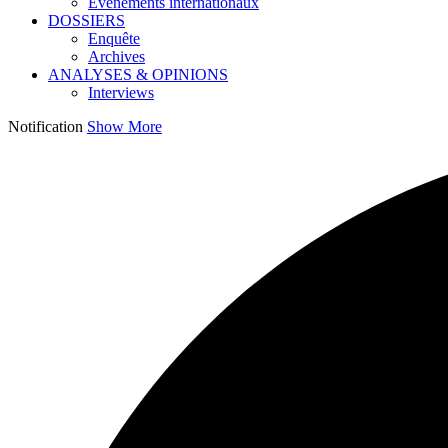
Événements internationaux
DOSSIERS
Enquête
Archives
ANALYSES & OPINIONS
Interviews
Notification
Show More