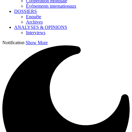
Coopération mondiale
Événements internationaux
DOSSIERS
Enquête
Archives
ANALYSES & OPINIONS
Interviews
Notification
Show More