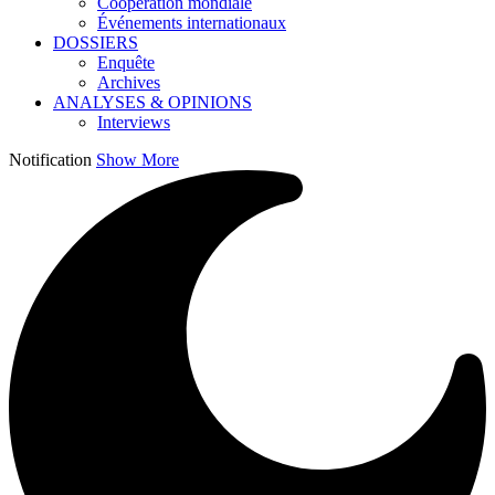
Coopération mondiale
Événements internationaux
DOSSIERS
Enquête
Archives
ANALYSES & OPINIONS
Interviews
Notification
Show More