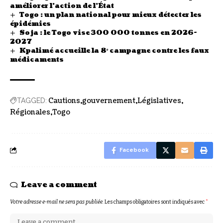
améliorer l’action de l’État
Togo : un plan national pour mieux détecter les
épidémies
Soja : le Togo vise 300 000 tonnes en 2026-
2027
Kpalimé accueille la 8ᵉ campagne contre les faux
médicaments
Cautions
gouvernement
Législatives
TAGGED:
Régionales
Togo
Facebook
Leave a comment
Votre adresse e-mail ne sera pas publiée.
Les champs obligatoires sont indiqués avec
*