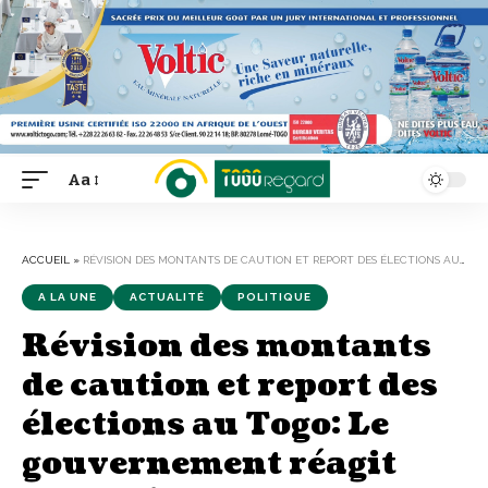
Aa
Font
Resizer
ACCUEIL
»
RÉVISION DES MONTANTS DE CAUTION ET REPORT DES ÉLECTIONS AU TOGO: LE GOUVERNEMENT RÉAGIT AUX PRÉOCCUPATIONS
A LA UNE
ACTUALITÉ
POLITIQUE
Révision des montants
de caution et report des
élections au Togo: Le
gouvernement réagit