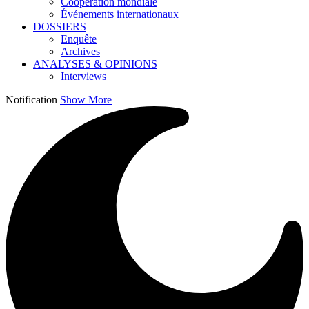
Coopération mondiale
Événements internationaux
DOSSIERS
Enquête
Archives
ANALYSES & OPINIONS
Interviews
Notification
Show More