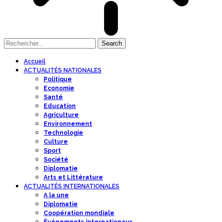
Accueil
ACTUALITÉS NATIONALES
Politique
Economie
Santé
Education
Agriculture
Environnement
Technologie
Culture
Sport
Société
Diplomatie
Arts et Littérature
ACTUALITÉS INTERNATIONALES
A la une
Diplomatie
Coopération mondiale