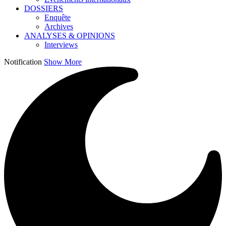
DOSSIERS
Enquête
Archives
ANALYSES & OPINIONS
Interviews
Notification
Show More