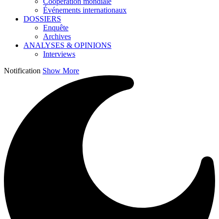
Coopération mondiale
Événements internationaux
DOSSIERS
Enquête
Archives
ANALYSES & OPINIONS
Interviews
Notification
Show More