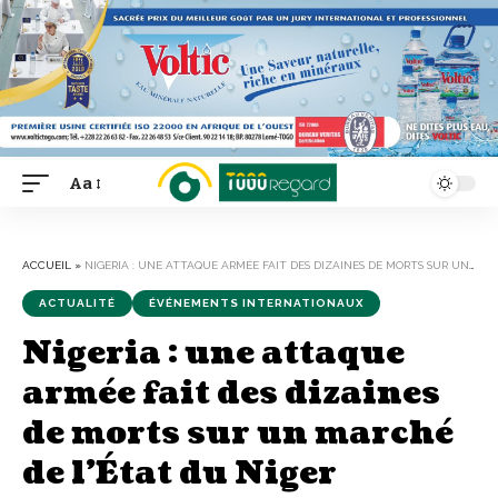
Aa
Font
Resizer
ACCUEIL
»
NIGERIA : UNE ATTAQUE ARMÉE FAIT DES DIZAINES DE MORTS SUR UN MARCHÉ DE L’ÉTAT DU NIGER
ACTUALITÉ
ÉVÉNEMENTS INTERNATIONAUX
Nigeria : une attaque
armée fait des dizaines
de morts sur un marché
de l’État du Niger