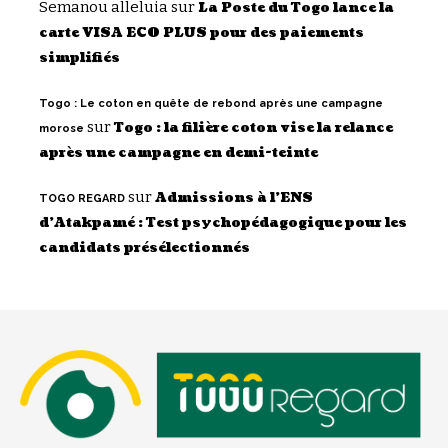
Semanou alleluia
sur
La Poste du Togo lance la
carte VISA ECO PLUS pour des paiements
simplifiés
Togo : Le coton en quête de rebond après une campagne
sur
Togo : la filière coton vise la relance
morose
après une campagne en demi-teinte
sur
Admissions à l’ENS
TOGO REGARD
d’Atakpamé : Test psychopédagogique pour les
candidats présélectionnés