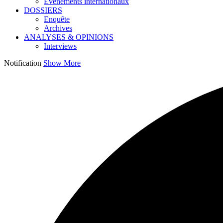
Événements internationaux
DOSSIERS
Enquête
Archives
ANALYSES & OPINIONS
Interviews
Notification
Show More