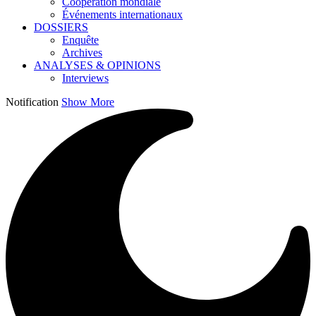
Coopération mondiale
Événements internationaux
DOSSIERS
Enquête
Archives
ANALYSES & OPINIONS
Interviews
Notification
Show More