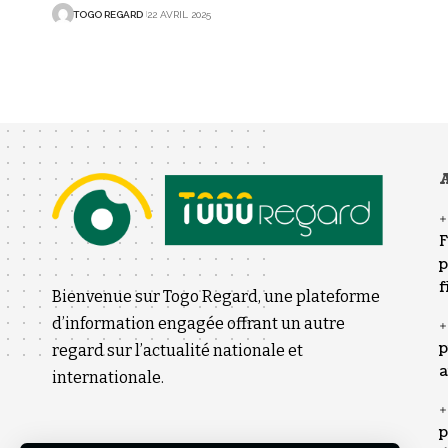
TOGO REGARD
22 AVRIL 2025
A
F
p
f
Bienvenue sur Togo Regard, une plateforme
d’information engagée offrant un autre
p
regard sur l’actualité nationale et
a
internationale.
p