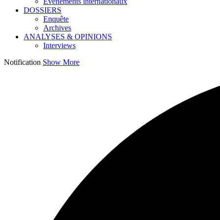
Événements internationaux
DOSSIERS
Enquête
Archives
ANALYSES & OPINIONS
Interviews
Notification
Show More