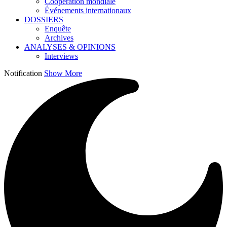
Coopération mondiale
Événements internationaux
DOSSIERS
Enquête
Archives
ANALYSES & OPINIONS
Interviews
Notification
Show More