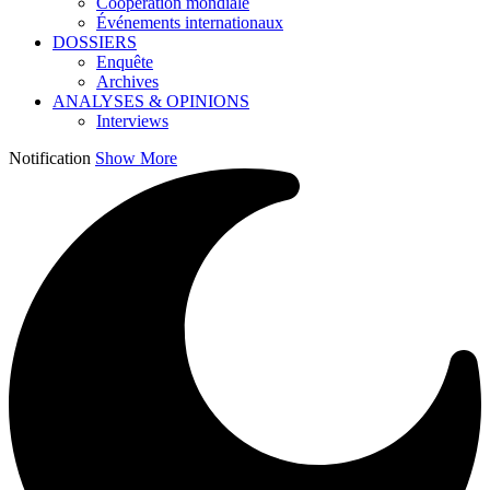
Coopération mondiale
Événements internationaux
DOSSIERS
Enquête
Archives
ANALYSES & OPINIONS
Interviews
Notification
Show More