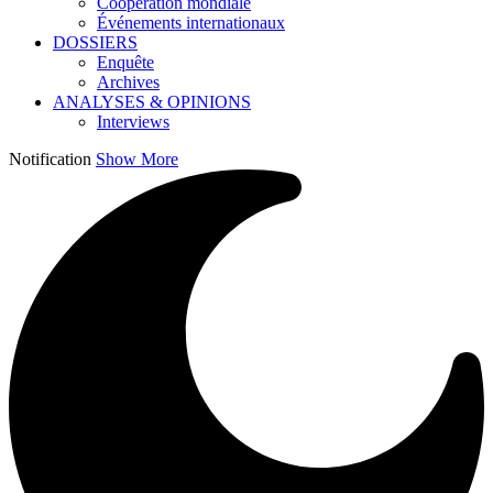
Coopération mondiale
Événements internationaux
DOSSIERS
Enquête
Archives
ANALYSES & OPINIONS
Interviews
Notification
Show More