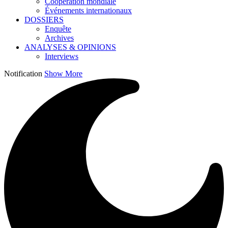
Coopération mondiale
Événements internationaux
DOSSIERS
Enquête
Archives
ANALYSES & OPINIONS
Interviews
Notification
Show More