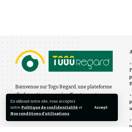
A
F
p
f
Bienvenue sur Togo Regard, une plateforme
d’information engagée offrant un autre
En utilisant notre site, vous acceptez
p
regard sur l’actualité nationale et
notre
Politique de confidentialité
et
Accept
a
internationale.
Nos conditions d'utilisations
.
p