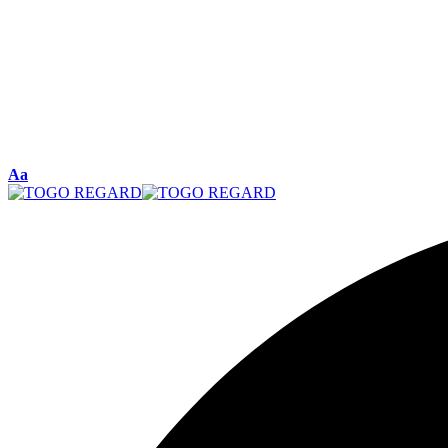
Font
Aa
Resizer