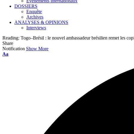
Événements internationaux
DOSSIERS
Enquête
Archives
ANALYSES & OPINIONS
Interviews
Reading:
Togo–Brésil : le nouvel ambassadeur brésilien remet les copi
Share
Notification
Show More
Font
Aa
Resizer