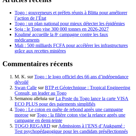
Togo : gouverneurs et préfets réunis à Blitta pour améliorer
l’action de l’État
Togo : un plan national pour mieux détecter les épidémies
Soja : le Togo vise 300 000 tonnes en 2026-2027
Kpalimé accueille la 8ᵉ campagne contre les faux
médicaments
Mali : 500 milliards FCFA pour accélérer les infrastructures
grâce aux recettes minières
Commentaires récents
M. K.
sur
Togo : le logo officiel des 66 ans d’indépendance
dévoilé
Swan Calle
sur
BTP et Géotechnique : Tropical Engineering
Consult, un leader au Togo
Semanou alleluia
sur
La Poste du Togo lance la carte VISA
ECO PLUS pour des paiements simplifiés
Togo : Le coton en quête de rebond après une campagne
morose
sur
Togo : la filière coton vise la relance après une
campagne en demi-teinte
TOGO REGARD
sur
Admissions à l’ENS d’Atakpamé :
Test psychopédagogique pour les candidats présélectionnés