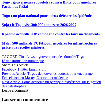
Togo : gouverneurs et préfets réunis à Blitta pour améliorer
l’action de l’État
Togo : un plan national pour mieux détecter les épidémies
Soja : le Togo vise 300 000 tonnes en 2026-2027
Kpalimé accueille la 8ᵉ campagne contre les faux médicaments
Mali : 500 milliards FCFA pour accélérer les infrastructures
grâce aux recettes minières
TAGGED:
Cina Lawson
gouvernance des données
Togo
IA
transformation numérique
Share This Article
Facebook
Twitter
Email
Print
Previous Article
Togo : de nouvelles bourses pour encourager
l’excellence en Master, Doctorat et médecine
Next Article
Lomé accueille un partage d’expérience sur la gestion
des catastrophes
Leave a comment
Laisser un commentaire