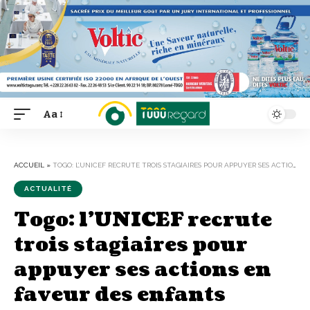
Aa
Font
Resizer
ACCUEIL
»
TOGO: L’UNICEF RECRUTE TROIS STAGIAIRES POUR APPUYER SES ACTIONS EN FAVEUR DES ENFANTS
ACTUALITÉ
Togo: l’UNICEF recrute
trois stagiaires pour
appuyer ses actions en
faveur des enfants