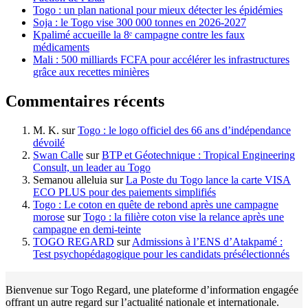
Togo : un plan national pour mieux détecter les épidémies
Soja : le Togo vise 300 000 tonnes en 2026-2027
Kpalimé accueille la 8ᵉ campagne contre les faux
médicaments
Mali : 500 milliards FCFA pour accélérer les infrastructures
grâce aux recettes minières
Commentaires récents
M. K.
sur
Togo : le logo officiel des 66 ans d’indépendance
dévoilé
Swan Calle
sur
BTP et Géotechnique : Tropical Engineering
Consult, un leader au Togo
Semanou alleluia
sur
La Poste du Togo lance la carte VISA
ECO PLUS pour des paiements simplifiés
Togo : Le coton en quête de rebond après une campagne
morose
sur
Togo : la filière coton vise la relance après une
campagne en demi-teinte
TOGO REGARD
sur
Admissions à l’ENS d’Atakpamé :
Test psychopédagogique pour les candidats présélectionnés
Bienvenue sur Togo Regard, une plateforme d’information engagée
offrant un autre regard sur l’actualité nationale et internationale.