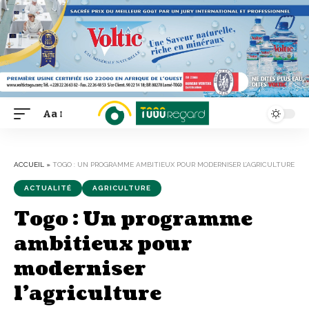
Aa
Font
Resizer
ACCUEIL
»
TOGO : UN PROGRAMME AMBITIEUX POUR MODERNISER L’AGRICULTURE
ACTUALITÉ
AGRICULTURE
Togo : Un programme
ambitieux pour
moderniser
l’agriculture