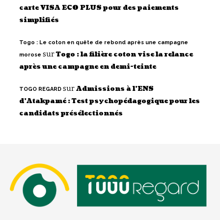
carte VISA ECO PLUS pour des paiements
simplifiés
Togo : Le coton en quête de rebond après une campagne
sur
Togo : la filière coton vise la relance
morose
après une campagne en demi-teinte
sur
Admissions à l’ENS
TOGO REGARD
d’Atakpamé : Test psychopédagogique pour les
candidats présélectionnés