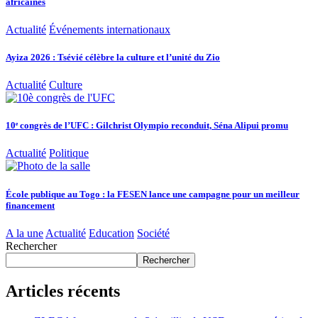
africaines
Actualité
Événements internationaux
Ayiza 2026 : Tsévié célèbre la culture et l’unité du Zio
Actualité
Culture
10ᵉ congrès de l’UFC : Gilchrist Olympio reconduit, Séna Alipui promu
Actualité
Politique
École publique au Togo : la FESEN lance une campagne pour un meilleur
financement
A la une
Actualité
Education
Société
Rechercher
Rechercher
Articles récents