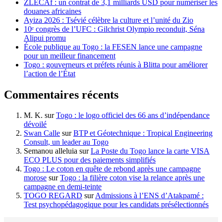
ZLECAf : un contrat de 3,1 milliards USD pour numériser les
douanes africaines
Ayiza 2026 : Tsévié célèbre la culture et l’unité du Zio
10ᵉ congrès de l’UFC : Gilchrist Olympio reconduit, Séna
Alipui promu
École publique au Togo : la FESEN lance une campagne
pour un meilleur financement
Togo : gouverneurs et préfets réunis à Blitta pour améliorer
l’action de l’État
Commentaires récents
M. K.
sur
Togo : le logo officiel des 66 ans d’indépendance
dévoilé
Swan Calle
sur
BTP et Géotechnique : Tropical Engineering
Consult, un leader au Togo
Semanou alleluia
sur
La Poste du Togo lance la carte VISA
ECO PLUS pour des paiements simplifiés
Togo : Le coton en quête de rebond après une campagne
morose
sur
Togo : la filière coton vise la relance après une
campagne en demi-teinte
TOGO REGARD
sur
Admissions à l’ENS d’Atakpamé :
Test psychopédagogique pour les candidats présélectionnés