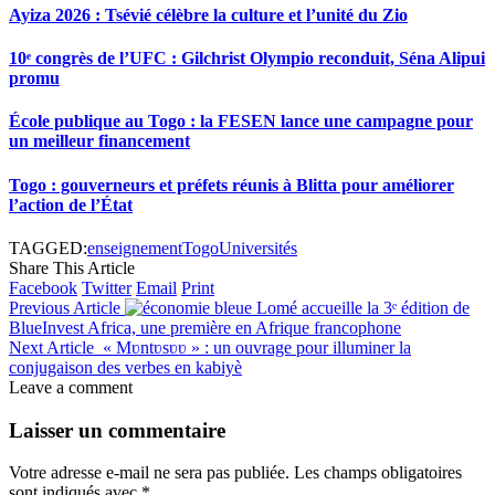
Ayiza 2026 : Tsévié célèbre la culture et l’unité du Zio
10ᵉ congrès de l’UFC : Gilchrist Olympio reconduit, Séna Alipui
promu
École publique au Togo : la FESEN lance une campagne pour
un meilleur financement
Togo : gouverneurs et préfets réunis à Blitta pour améliorer
l’action de l’État
TAGGED:
enseignement
Togo
Universités
Share This Article
Facebook
Twitter
Email
Print
Previous Article
Lomé accueille la 3ᵉ édition de
BlueInvest Africa, une première en Afrique francophone
Next Article
« Mʋntʋsʋʋ » : un ouvrage pour illuminer la
conjugaison des verbes en kabiyè
Leave a comment
Laisser un commentaire
Votre adresse e-mail ne sera pas publiée.
Les champs obligatoires
sont indiqués avec
*