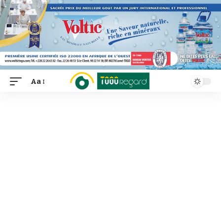
Aa
Font
Resizer