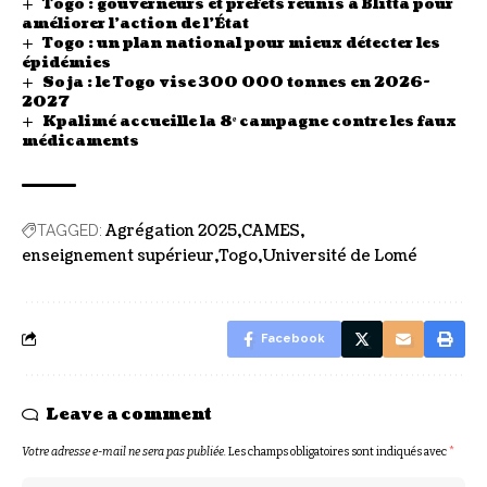
Togo : gouverneurs et préfets réunis à Blitta pour
améliorer l’action de l’État
Togo : un plan national pour mieux détecter les
épidémies
Soja : le Togo vise 300 000 tonnes en 2026-
2027
Kpalimé accueille la 8ᵉ campagne contre les faux
médicaments
Agrégation 2025
CAMES
TAGGED:
enseignement supérieur
Togo
Université de Lomé
Facebook
Leave a comment
Votre adresse e-mail ne sera pas publiée.
Les champs obligatoires sont indiqués avec
*