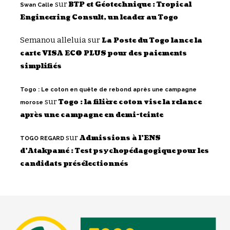
sur
BTP et Géotechnique : Tropical
Swan Calle
Engineering Consult, un leader au Togo
Semanou alleluia
sur
La Poste du Togo lance la
carte VISA ECO PLUS pour des paiements
simplifiés
Togo : Le coton en quête de rebond après une campagne
sur
Togo : la filière coton vise la relance
morose
après une campagne en demi-teinte
sur
Admissions à l’ENS
TOGO REGARD
d’Atakpamé : Test psychopédagogique pour les
candidats présélectionnés