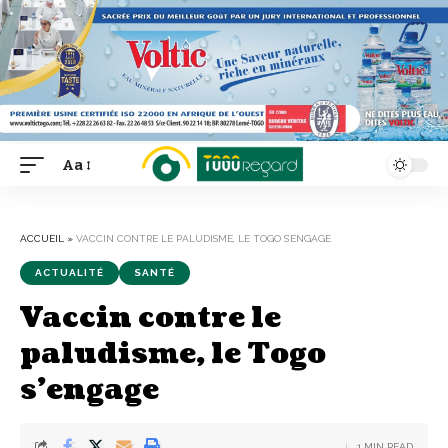
Aa
Font
Resizer
ACCUEIL
»
VACCIN CONTRE LE PALUDISME, LE TOGO S’ENGAGE
ACTUALITÉ
SANTÉ
Vaccin contre le
paludisme, le Togo
s’engage
1 MIN READ