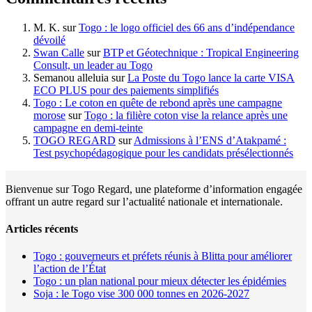
M. K.
sur
Togo : le logo officiel des 66 ans d’indépendance
dévoilé
Swan Calle
sur
BTP et Géotechnique : Tropical Engineering
Consult, un leader au Togo
Semanou alleluia
sur
La Poste du Togo lance la carte VISA
ECO PLUS pour des paiements simplifiés
Togo : Le coton en quête de rebond après une campagne
morose
sur
Togo : la filière coton vise la relance après une
campagne en demi-teinte
TOGO REGARD
sur
Admissions à l’ENS d’Atakpamé :
Test psychopédagogique pour les candidats présélectionnés
Bienvenue sur Togo Regard, une plateforme d’information engagée
offrant un autre regard sur l’actualité nationale et internationale.
Articles récents
Togo : gouverneurs et préfets réunis à Blitta pour améliorer
l’action de l’État
Togo : un plan national pour mieux détecter les épidémies
Soja : le Togo vise 300 000 tonnes en 2026-2027