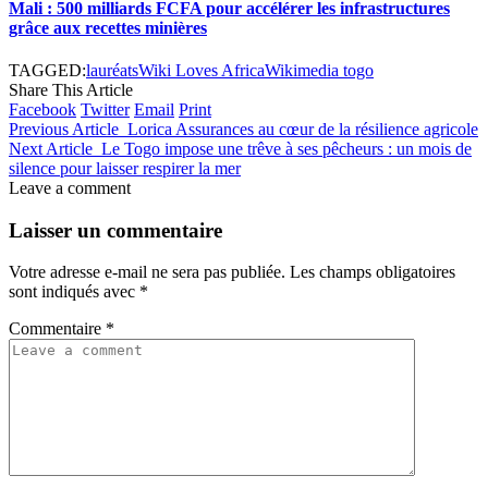
Mali : 500 milliards FCFA pour accélérer les infrastructures
grâce aux recettes minières
TAGGED:
lauréats
Wiki Loves Africa
Wikimedia togo
Share This Article
Facebook
Twitter
Email
Print
Previous Article
Lorica Assurances au cœur de la résilience agricole
Next Article
Le Togo impose une trêve à ses pêcheurs : un mois de
silence pour laisser respirer la mer
Leave a comment
Laisser un commentaire
Votre adresse e-mail ne sera pas publiée.
Les champs obligatoires
sont indiqués avec
*
Commentaire
*