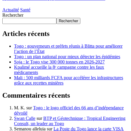
Actualité
Santé
Rechercher
Rechercher
Articles récents
Togo : gouverneurs et préfets réunis à Blitta pour améliorer
l’action de l’État
Togo : un plan national pour mieux détecter les épidémies
Soja : le Togo vise 300 000 tonnes en 2026-2027
Kpalimé accueille la 8ᵉ campagne contre les faux
médicaments
Mali : 500 milliards FCFA pour accélérer les infrastructures
grâce aux recettes minières
Commentaires récents
M. K.
sur
Togo : le logo officiel des 66 ans d’indépendance
dévoilé
Swan Calle
sur
BTP et Géotechnique : Tropical Engineering
Consult, un leader au Togo
Semanou alleluia
sur
La Poste du Togo lance la carte VISA