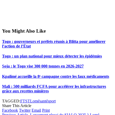
You Might Also Like
Togo : gouverneurs et préfets réunis à Blitta pour améliorer
l’action de l’État
Togo : un plan national pour mieux détecter les épidémies
Soja : le Togo vise 300 000 tonnes en 2026-2027
Kpalimé accueille la 8ᵉ campagne contre les faux médicaments
Mali : 500 milliards FCFA pour accélérer les infrastructures
grâce aux recettes minières
TAGGED:
FTST
Lomé
santé
sport
Share This Article
Facebook
Twitter
Email
Print
Previous Article
Lancement réussi du SIALO 2025 à Lomé