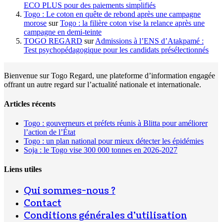
ECO PLUS pour des paiements simplifiés
Togo : Le coton en quête de rebond après une campagne
morose
sur
Togo : la filière coton vise la relance après une
campagne en demi-teinte
TOGO REGARD
sur
Admissions à l’ENS d’Atakpamé :
Test psychopédagogique pour les candidats présélectionnés
Bienvenue sur Togo Regard, une plateforme d’information engagée
offrant un autre regard sur l’actualité nationale et internationale.
Articles récents
Togo : gouverneurs et préfets réunis à Blitta pour améliorer
l’action de l’État
Togo : un plan national pour mieux détecter les épidémies
Soja : le Togo vise 300 000 tonnes en 2026-2027
Liens utiles
Qui sommes-nous ?
Contact
Conditions générales d’utilisation